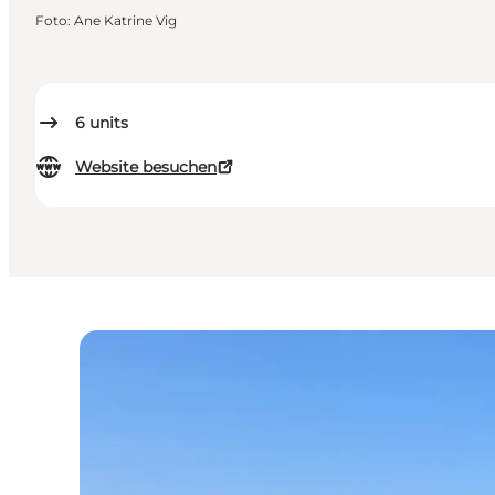
Foto
:
Ane Katrine Vig
6
units
Website besuchen