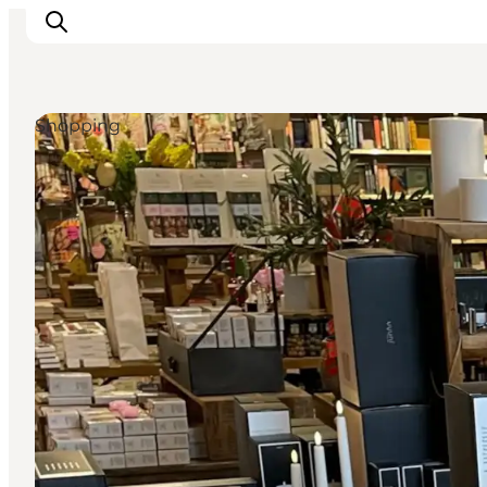
Shopping
Inspiration
Regionen
Erlebnisse
Unterkünfte
Reiseplanung