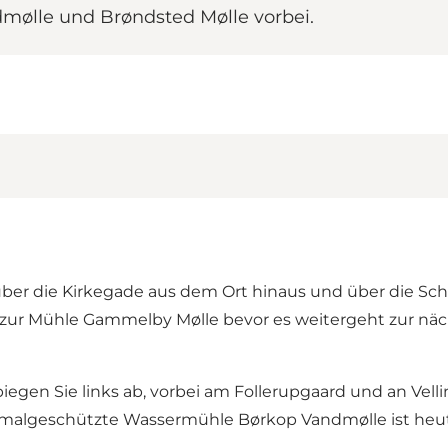
mølle und Brøndsted Mølle vorbei.
über die Kirkegade aus dem Ort hinaus und über die Sch
 zur Mühle Gammelby Mølle bevor es weitergeht zur näc
gen Sie links ab, vorbei am Follerupgaard und an Velli
nkmalgeschützte Wassermühle Børkop Vandmølle ist he