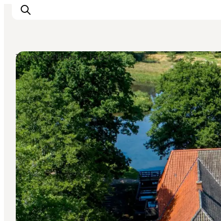
Touren auf eigene Faust
Inspiration
Regionen
Erlebnisse
Unterkünfte
Reiseplanung