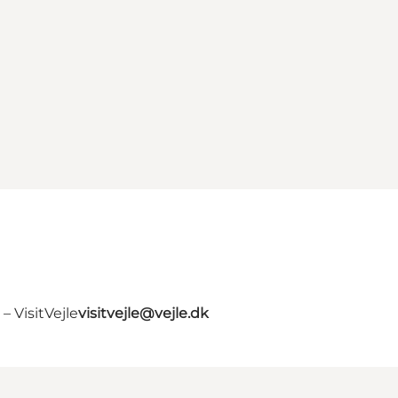
 VisitVejle
visitvejle@vejle.dk