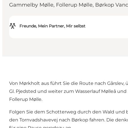
Gammelby Mølle, Follerup Mølle, Børkop Vand
Freunde, Mein Partner, Mir selbst
Von Mørkholt aus führt Sie die Route nach Gårslev, 
Gl. Pjedsted und weiter zum Wasserlauf Mølleå und
Follerup Mølle.
Folgen Sie dem Schotterweg durch den Wald und bie
den Tornvadshavevej nach Børkop fahren. Die de
für eine Pause geradezu an.