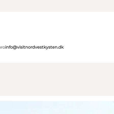
bro
info@visitnordvestkysten.dk