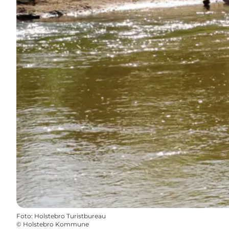
Foto
:
Holstebro Turistbureau
©
Holstebro Kommune