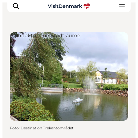
Architektur und Stadträume
Inspiration
Regionen
Erlebnisse
Unterkünfte
Reiseplanung
Foto
:
Destination Trekantområdet