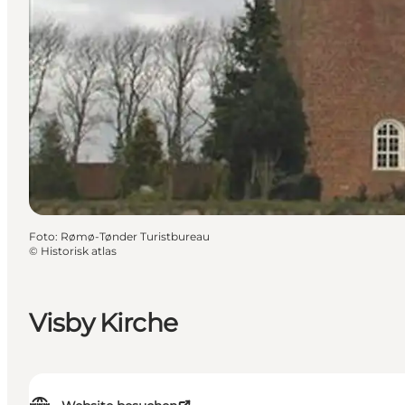
Foto
:
Rømø-Tønder Turistbureau
©
Historisk atlas
Visby Kirche