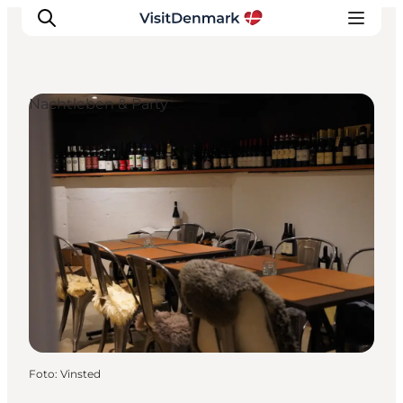
Nachtleben & Party
Inspiration
Regionen
Erlebnisse
Unterkünfte
Reiseplanung
Foto
:
Vinsted