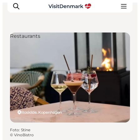
Restaurants
Inspiration
Regionen
Erlebnisse
Unterkünfte
Reiseplanung
Roskilde, Kopenhagen
Foto
:
Stine
©
VinoBistro