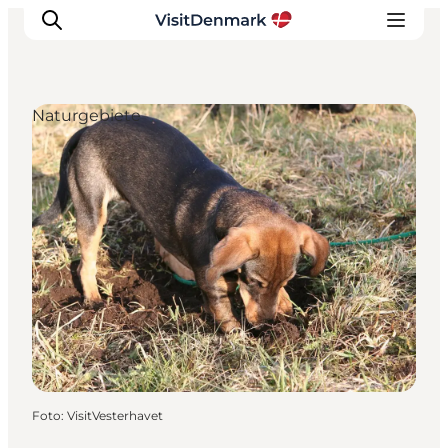
Naturgebiete
Inspiration
Regionen
Erlebnisse
Unterkünfte
Reiseplanung
Foto
:
VisitVesterhavet