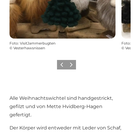
Foto
:
VisitJammerbugten
Foto
:
©
Vesterhawsnissen
©
Ves
Zurück
Weiter
Alle Weihnachtswichtel sind handgestrickt,
gefilzt und von Mette Hvidberg-Hagen
gefertigt.
Der Körper wird entweder mit Leder von Schaf,