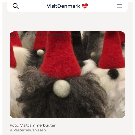
Künstler und Kunsthandwerker
Inspiration
Regionen
Erlebnisse
Unterkünfte
Reiseplanung
Foto
:
VisitJammerbugten
©
Vesterhawsnissen