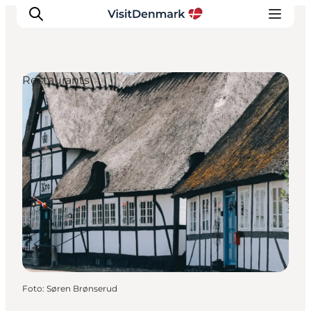
Restaurants
Inspiration
Regionen
Erlebnisse
Unterkünfte
Reiseplanung
Foto
:
Søren Brønserud