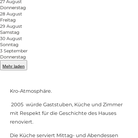
27 August
Foto
:
Vester Skerninge Kro
Foto
:
Donnerstag
28 August
Freitag
Zurück
Weiter
29 August
Samstag
30 August
Sonntag
3 September
Vester Skerninge Kro (Gasthof) ist seit 1772
Donnerstag
Treffpunkt für Dorfbewohner und Reisende auf
Mehr laden
der Hauptstraße durch Südfyn. Die historischen
Gaststuben schaffen eine klassische dänische
Kro-Atmosphäre.
2005 würde Gaststuben, Küche und Zimmer
mit Respekt für die Geschichte des Hauses
renoviert.
Die Küche serviert Mittag- und Abendessen