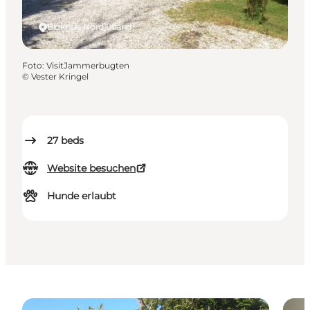
Blokhus, Nordjütland
Foto
:
VisitJammerbugten
©
Vester Kringel
27
beds
Website besuchen
Hunde erlaubt