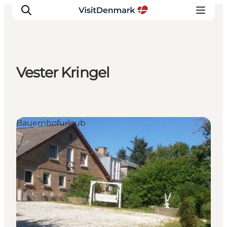
Vester Kringel
Inspiration
Regionen
Erlebnisse
Bauernhofurlaub
Unterkünfte
Reiseplanung