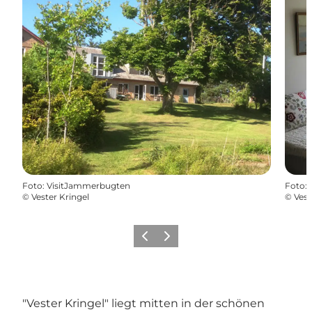
Foto
:
VisitJammerbugten
Foto
:
©
Vester Kringel
©
Vest
Zurück
Weiter
"Vester Kringel" liegt mitten in der schönen