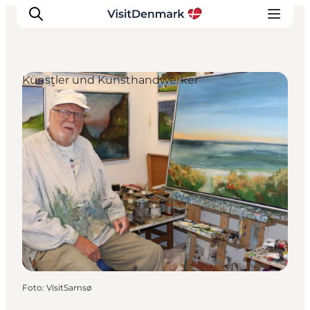
Künstler und Kunsthandwerker
Inspiration
Regionen
Erlebnisse
Unterkünfte
Reiseplanung
Foto
:
VisitSamsø