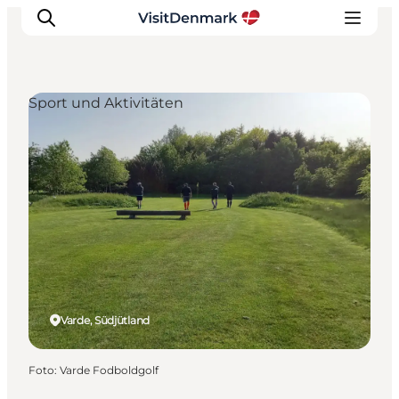
Sport und Aktivitäten
Inspiration
Regionen
Erlebnisse
Unterkünfte
Reiseplanung
Varde, Südjütland
Foto
:
Varde Fodboldgolf