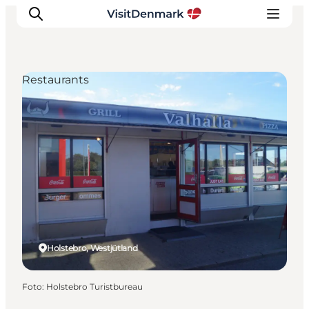
Restaurants
Inspiration
Regionen
Erlebnisse
Unterkünfte
Reiseplanung
Holstebro, Westjütland
Foto
:
Holstebro Turistbureau