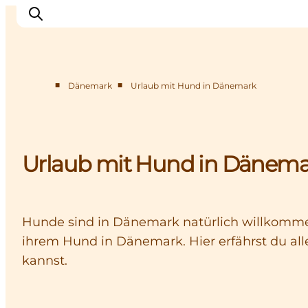
■
■
Dänemark
Urlaub mit Hund in Dänemark
Inspiration
Regionen
Erlebnisse
Urlaub mit Hund in Dänema
Unterkünfte
Reiseplanung
Hunde sind in Dänemark natürlich willkomme
ihrem Hund in Dänemark. Hier erfährst du a
kannst.