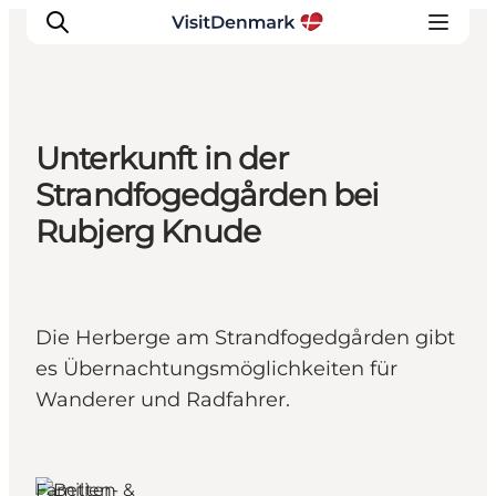
Unterkunft in der
Inspiration
Strandfogedgården bei
Regionen
Rubjerg Knude
Erlebnisse
Unterkünfte
Reiseplanung
Die Herberge am Strandfogedgården gibt
es Übernachtungsmöglichkeiten für
Wanderer und Radfahrer.
Familien- &