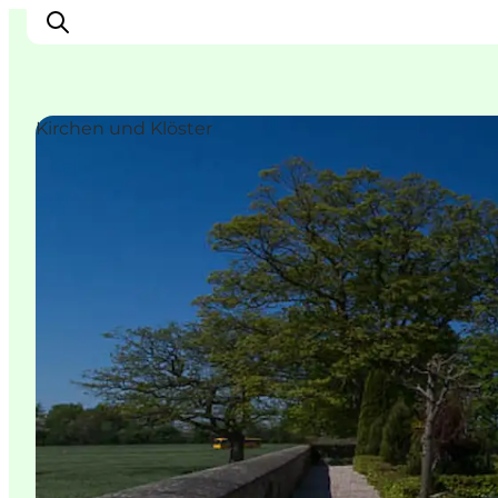
Kirchen und Klöster
Inspiration
Regionen
Erlebnisse
Unterkünfte
Reiseplanung