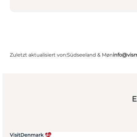
Zuletzt aktualisiert von:
Südseeland & Møn
info@vis
E