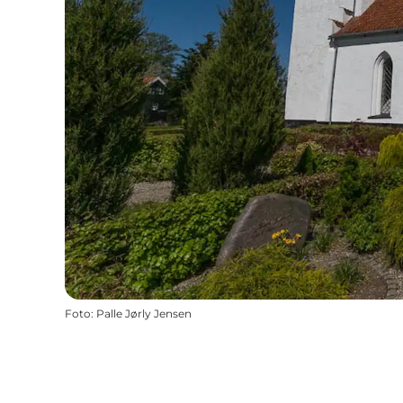
Foto
:
Palle Jørly Jensen