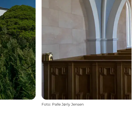
Foto
:
Palle Jørly Jensen