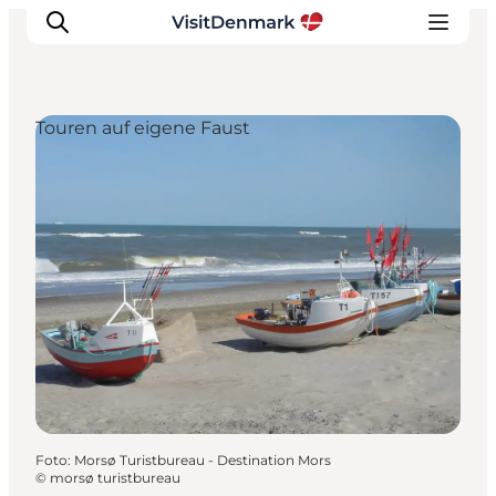
Touren auf eigene Faust
Inspiration
Regionen
Erlebnisse
Unterkünfte
Reiseplanung
Foto
:
Morsø Turistbureau - Destination Mors
©
morsø turistbureau