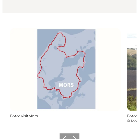
Foto
:
VisitMors
Foto
:
©
Mors