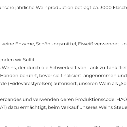
nsere jährliche Weinproduktion beträgt ca. 3000 Flasc
eine Enzyme, Schönungsmittel, Eiweiß verwendet und d
den wir Sulfit.
ins, der durch die Schwerkraft von Tank zu Tank fließ
änden berührt, bevor sie finalisiert, angenommen und
 (Fødevarestyrelsen) autorisiert, unseren Wein als „Sor
erbandes und verwenden deren Produktionscode: HACCP (
KAT) dazu ermächtigt, beim Verkauf unseres Weins Ste