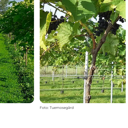
Foto
:
Tuemosegård