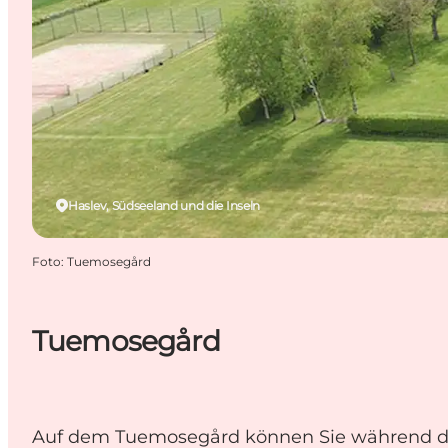
Haslev, Südseeland und die Inseln
Foto
:
Tuemosegård
Tuemosegård
Auf dem Tuemosegård können Sie während d