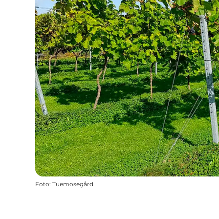
Foto
:
Tuemosegård