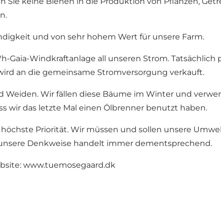
n Sie keine Bienen in die Produktion von Pflanzen, Getr
n.
digkeit und von sehr hohem Wert für unsere Farm.
kWh-Gaia-Windkraftanlage all unseren Strom. Tatsächlich
 wird an die gemeinsame Stromversorgung verkauft.
Weiden. Wir fällen diese Bäume im Winter und verwend
ass wir das letzte Mal einen Ölbrenner benutzt haben.
höchste Priorität. Wir müssen und sollen unsere Umwel
d unsere Denkweise handelt immer dementsprechend.
bsite:
www.tuemosegaard.dk