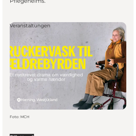
Pflegeheims.
Veranstaltungen
Herning, Westjütland
Foto
:
MCH