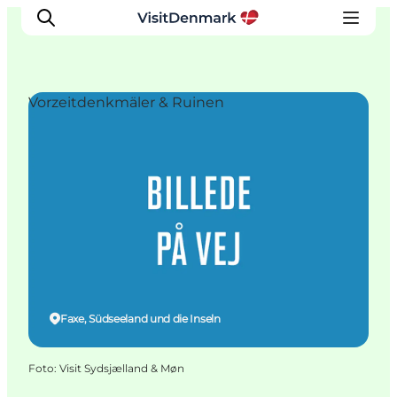
Vorzeitdenkmäler & Ruinen
Inspiration
Regionen
Erlebnisse
Unterkünfte
Reiseplanung
Faxe, Südseeland und die Inseln
Foto
:
Visit Sydsjælland & Møn