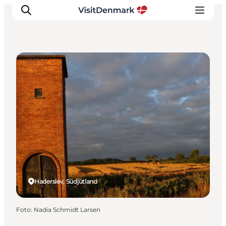
Museen
Inspiration
Regionen
Erlebnisse
Unterkünfte
Reiseplanung
Haderslev, Südjütland
Foto
:
Nadia Schmidt Larsen