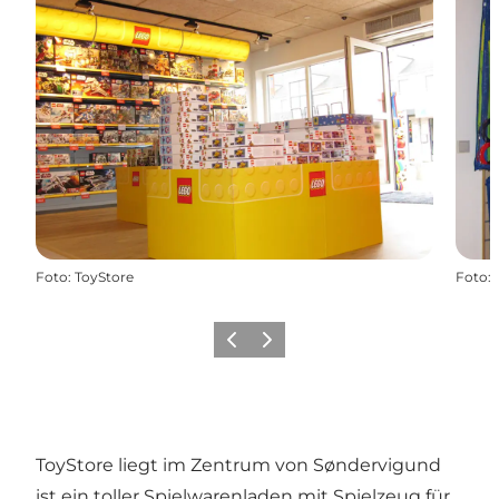
Foto
:
ToyStore
Foto
:
Zurück
Weiter
ToyStore liegt im Zentrum von Søndervigund
ist ein toller Spielwarenladen mit Spielzeug für