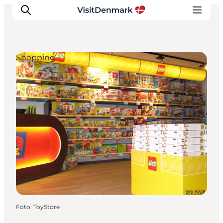
Shopping
Inspiration
Regionen
Erlebnisse
Unterkünfte
Reiseplanung
Foto
:
ToyStore