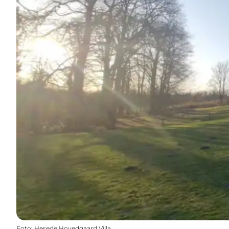
Foto
:
Hesede Hovedgaard Villa