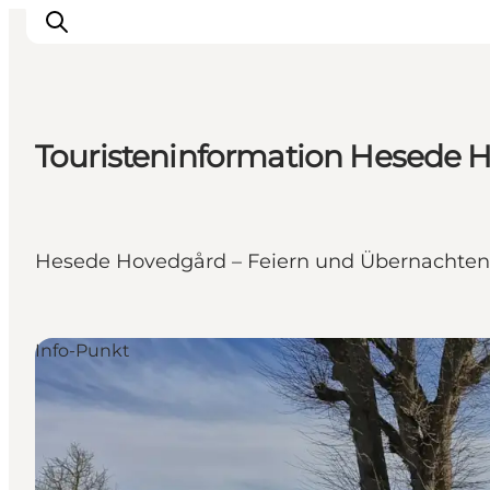
Touristeninformation Hesede 
Inspiration
Regionen
Erlebnisse
Hesede Hovedgård – Feiern und Übernachten 
Unterkünfte
Reiseplanung
Info-Punkt