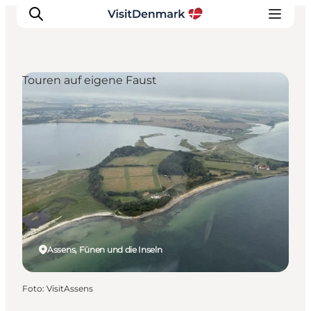
Touren auf eigene Faust
Inspiration
Regionen
Erlebnisse
Unterkünfte
Reiseplanung
Assens, Fünen und die Inseln
Foto
:
VisitAssens