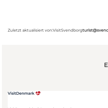
Zuletzt aktualisiert von:
VisitSvendborg
turist@sven
E