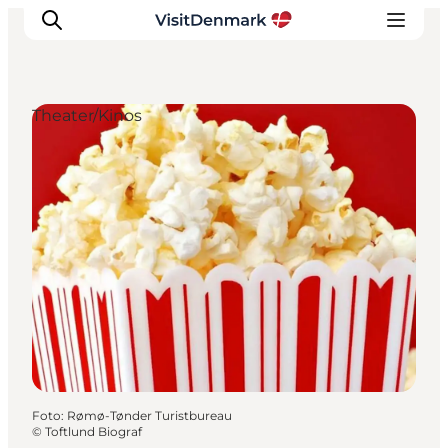
Theater/Kinos
Inspiration
Regionen
Erlebnisse
Unterkünfte
Reiseplanung
Foto
:
Rømø-Tønder Turistbureau
©
Toftlund Biograf