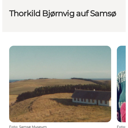
Thorkild Bjørnvig auf Samsø
Foto
:
Samsø Museum
Foto
: