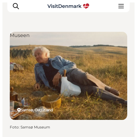
Museen
Inspiration
Regionen
Erlebnisse
Unterkünfte
Reiseplanung
Samsø, Ostjütland
Foto
:
Samsø Museum