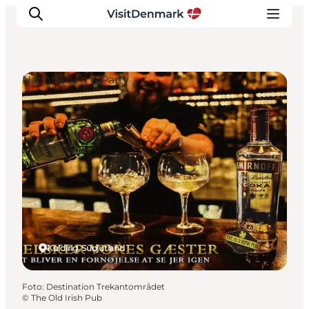
Nachtleben & Party
Inspiration
Regionen
Erlebnisse
Unterkünfte
Reiseplanung
Kolding, Südjütland
Foto
:
Destination Trekantområdet
©
The Old Irish Pub