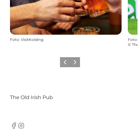
Foto
:
VisitKolding
Foto
:
©
The 
Zurück
Weiter
The Old Irish Pub
Facebook
Instagram