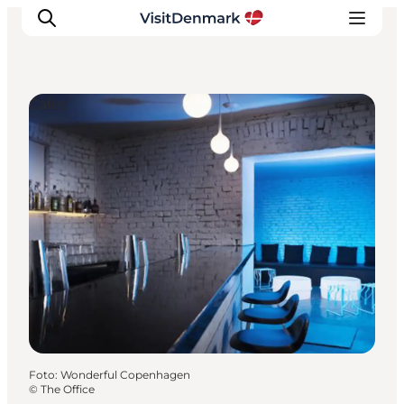
Cafés
Inspiration
Regionen
Erlebnisse
Unterkünfte
Reiseplanung
Foto
:
Wonderful Copenhagen
©
The Office