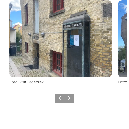
Foto
:
VisitHaderslev
Foto
:
Zurück
Weiter