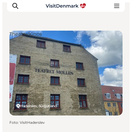
Theater/Kinos
Inspiration
Regionen
Erlebnisse
Unterkünfte
Reiseplanung
Haderslev, Südjütland
Foto
:
VisitHaderslev