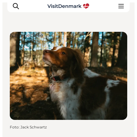
Naturgebiete
Inspiration
Regionen
Erlebnisse
Unterkünfte
Reiseplanung
Foto
:
Jack Schwartz