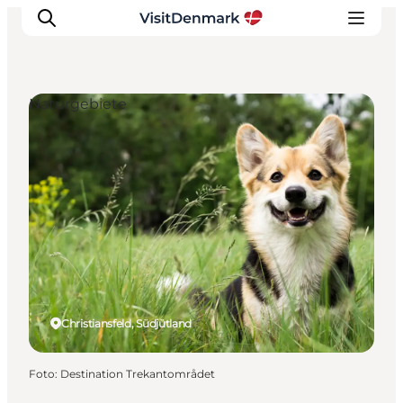
Naturgebiete
Inspiration
Regionen
Erlebnisse
Unterkünfte
Reiseplanung
Christiansfeld, Südjütland
Foto
:
Destination Trekantområdet