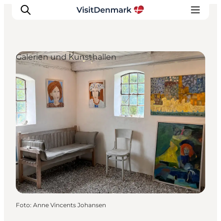
Galerien und Kunsthallen
Inspiration
Regionen
Erlebnisse
Unterkünfte
Reiseplanung
Foto
:
Anne Vincents Johansen