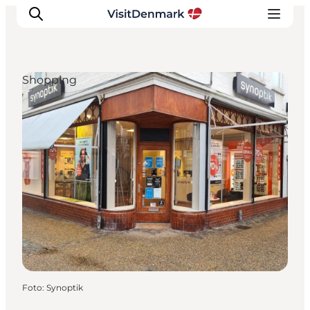
Shopping
Inspiration
Regionen
Erlebnisse
Unterkünfte
Reiseplanung
Foto
:
Synoptik