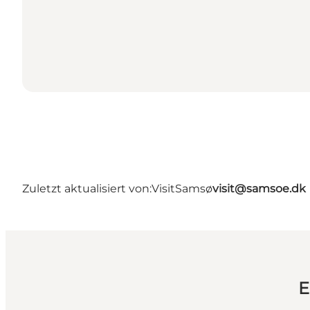
Zuletzt aktualisiert von:
VisitSamsø
visit@samsoe.dk
E