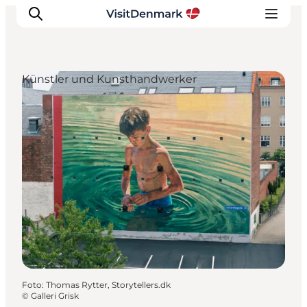
Künstler und Kunsthandwerker
Inspiration
Regionen
Erlebnisse
Unterkünfte
Reiseplanung
Foto
:
Thomas Rytter, Storytellers.dk
©
Galleri Grisk