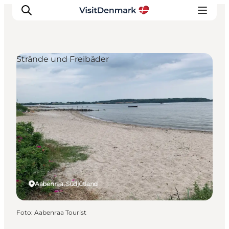
Strände und Freibäder
Inspiration
Regionen
Erlebnisse
Unterkünfte
Reiseplanung
Aabenraa, Südjütland
Foto
:
Aabenraa Tourist