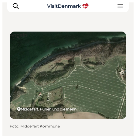
Angeln
Inspiration
Regionen
Erlebnisse
Unterkünfte
Reiseplanung
Middelfart, Fünen und die Inseln
Foto
:
Middelfart Kommune