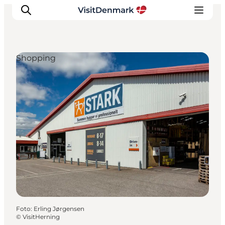
Shopping
Inspiration
Regionen
Erlebnisse
Unterkünfte
Reiseplanung
Foto
:
Erling Jørgensen
©
VisitHerning