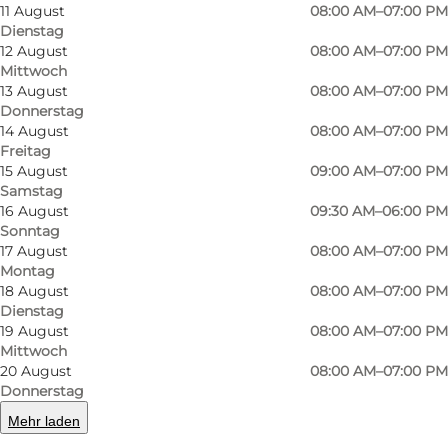
11 August
08:00 AM–07:00 PM
befindet sich im Herzen von Odense. Egal, ob
Dienstag
Sie Einheimischer oder Tourist sind, ein Besuch
12 August
08:00 AM–07:00 PM
Mittwoch
bei Starbucks in Odense ist ein Muss für
13 August
08:00 AM–07:00 PM
Kaffeeliebhaber.
Donnerstag
14 August
08:00 AM–07:00 PM
Der Starbucks in Odense befindet sich im
Freitag
15 August
09:00 AM–07:00 PM
belebten Stadtzentrum und ist ein
Samstag
gemütlicher Ort, um eine Tasse Kaffee zu
16 August
09:30 AM–06:00 PM
Sonntag
genießen. Das Innere des Ladens ist
17 August
08:00 AM–07:00 PM
wunderschön gestaltet und bietet bequeme
Montag
Sitzgelegenheiten, so dass es ein perfekter Ort
18 August
08:00 AM–07:00 PM
Dienstag
ist, um Zeit mit Freunden zu verbringen oder
19 August
08:00 AM–07:00 PM
einfach mit einem guten Buch zu entspannen.
Mittwoch
20 August
08:00 AM–07:00 PM
Die Speisekarte dieses Starbucks-Standorts
Donnerstag
bietet eine Vielzahl von Optionen, von
Mehr laden
klassischen Espresso-Getränken bis hin zu