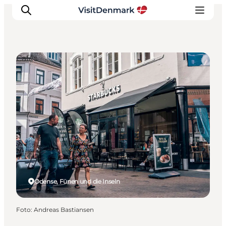
Cafés
Inspiration
Regionen
Erlebnisse
Unterkünfte
Reiseplanung
Odense, Fünen und die Inseln
Foto
:
Andreas Bastiansen