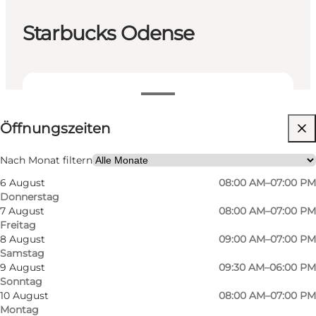
Starbucks Odense
Öffnungszeiten anzeigen
Öffnungszeiten
Website besuchen
Freunde
Nach Monat filtern
6 August
08:00 AM–07:00 PM
Donnerstag
7 August
08:00 AM–07:00 PM
Freitag
8 August
09:00 AM–07:00 PM
Samstag
9 August
09:30 AM–06:00 PM
Sonntag
Starbucks ist eine bekannte Kaffeekette, die in
10 August
08:00 AM–07:00 PM
Montag
der ganzen Welt expandiert. Eine ihrer Filialen