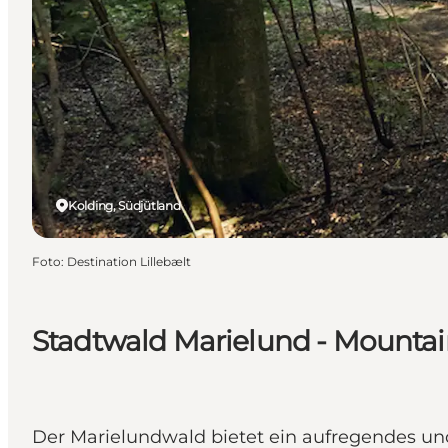
Kolding, Südjütland
Foto
:
Destination Lillebælt
Stadtwald Marielund - Mountai
Der Marielundwald bietet ein aufregendes und