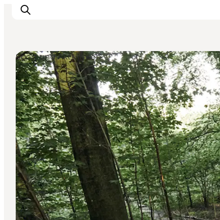
Sport und Aktivitäten
Inspiration
Regionen
Erlebnisse
Unterkünfte
Reiseplanung