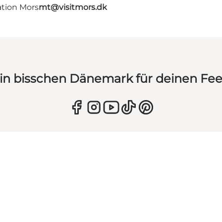
ation Mors
mt@visitmors.dk
in bisschen Dänemark für deinen Fe