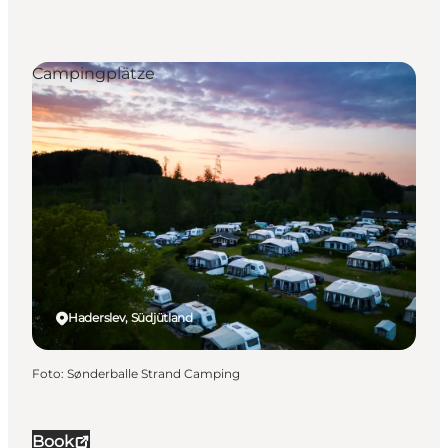
Campingplätze
Haderslev, Südjütland
Foto
:
Sønderballe Strand Camping
Book