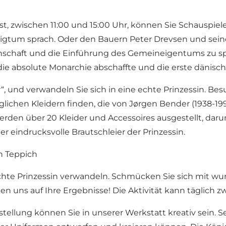
st, zwischen 11:00 und 15:00 Uhr, können Sie Schauspiel
nigtum sprach. Oder den Bauern Peter Drevsen und seine F
nschaft und die Einführung des Gemeineigentums zu spr
t die absolute Monarchie abschaffte und die erste dänisc
“, und verwandeln Sie sich in eine echte Prinzessin. Be
glichen Kleidern finden, die von Jørgen Bender (1938-199
erden über 20 Kleider und Accessoires ausgestellt, darun
r eindrucksvolle Brautschleier der Prinzessin.
en Teppich
echte Prinzessin verwandeln. Schmücken Sie sich mit
en uns auf Ihre Ergebnisse! Die Aktivität kann täglich z
stellung können Sie in unserer Werkstatt kreativ sein. Se