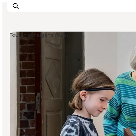
Touren auf eigene Faust
Inspiration
Regionen
Erlebnisse
Unterkünfte
Reiseplanung