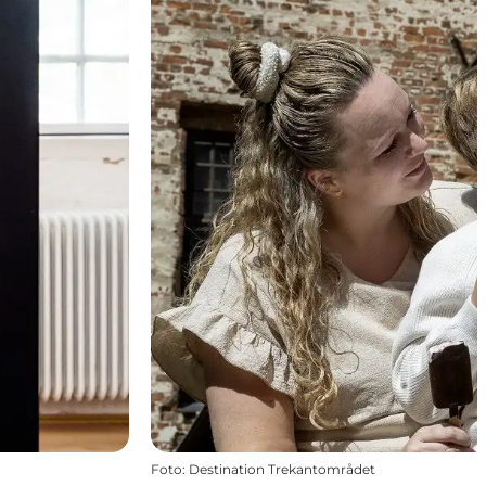
Foto
:
Destination Trekantområdet