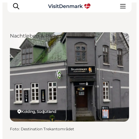
Nachtleben & Party
Inspiration
Regionen
Erlebnisse
Unterkünfte
Reiseplanung
Kolding, Südjütland
Foto
:
Destination Trekantområdet