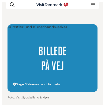
Künstler und Kunsthandwerker
Inspiration
Regionen
Erlebnisse
Unterkünfte
Reiseplanung
Stege, Südseeland und die Inseln
Foto
:
Visit Sydsjælland & Møn