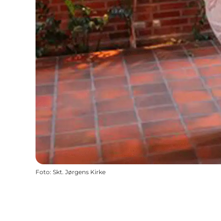
Foto
:
Skt. Jørgens Kirke