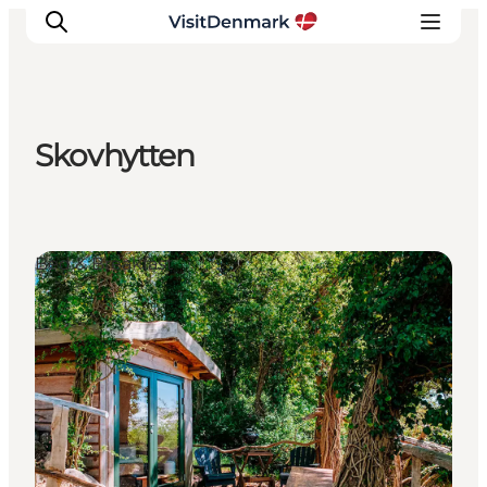
Skovhytten
Inspiration
Regionen
Erlebnisse
Bed & Breakfast
Unterkünfte
Reiseplanung