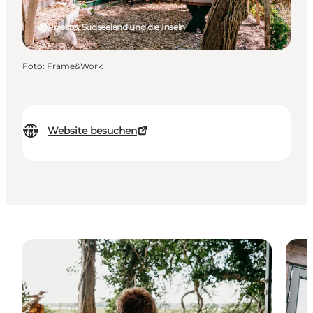
Præstø, Südseeland und die Inseln
Foto
:
Frame&Work
Website besuchen